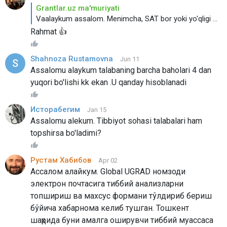
Grantlar.uz ma'muriyati
Vaalaykum assalom. Menimcha, SAT bor yoki yo'qligi dasturni qo'lga kiritishda ahamiyatga ega emas.
Rahmat 👍
Shahnoza Rustamovna
Jun 11
Assalomu alaykum talabaning barcha baholari 4 dan
yuqori bo'lishi kk ekan .U qanday hisoblanadi
Исторабегим
Jan 15
Assalomu alekum. Tibbiyot sohasi talabalari ham
topshirsa bo'ladimi?
Рустам Хабибов
Apr 02
Ассалом алайкум. Global UGRAD номзоди
электрон почтасига тиббий анализларни
топшириш ва махсус формани тўлдириб бериш
бўйича хабарнома келиб тушган. Тошкент
шаҳрида буни амалга оширувчи тиббий муассаса