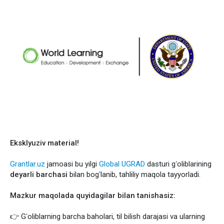
Eksklyuziv material!
Grantlar.uz
jamoasi bu yilgi
Global UGRAD
dasturi gʻoliblarining
deyarli barchasi
bilan bogʻlanib, tahliliy maqola tayyorladi.
Mazkur maqolada quyidagilar bilan tanishasiz:
👉 Gʻoliblarning barcha baholari, til bilish darajasi va ularning