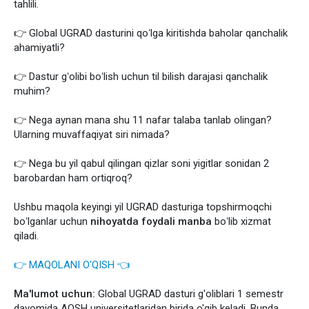
tahlili.
👉 Global UGRAD dasturini qoʻlga kiritishda baholar qanchalik
ahamiyatli?
👉 Dastur gʻolibi boʻlish uchun til bilish darajasi qanchalik
muhim?
👉 Nega aynan mana shu 11 nafar talaba tanlab olingan?
Ularning muvaffaqiyat siri nimada?
👉 Nega bu yil qabul qilingan qizlar soni yigitlar sonidan 2
barobardan ham ortiqroq?
Ushbu maqola keyingi yil UGRAD dasturiga topshirmoqchi
boʻlganlar uchun
nihoyatda foydali manba
boʻlib xizmat
qiladi.
👉 MAQOLANI O'QISH 👈
Ma'lumot uchun:
Global UGRAD dasturi g'oliblari 1 semestr
davomida AQSH universitetlaridan birida o'qib keladi. Bunda