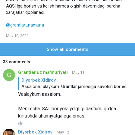
AQSHga borish va kelish hamda o'qish davomidagi barcha
xarajatlar qoplanadi.
@grantlar_namuna
May 10, 2021
Show all comments
33 comments
Grantlar.uz ma'muriyati
May 11
Diyorbek Xidirov
Assalomu alaykum .Grantlar jamosiga savolim bor edi. SAT imtihonini natijasi Global Ugrad dasturini qo'lga kiritishga yordami tegadimi ?
Vaalaykum assalom.
Menimcha, SAT bor yoki yo'qligi dasturni qo'lga
kiritishda ahamiyatga ega emas.
Diyorbek Xidirov
May 12