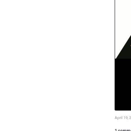
April 19, 
1 comm