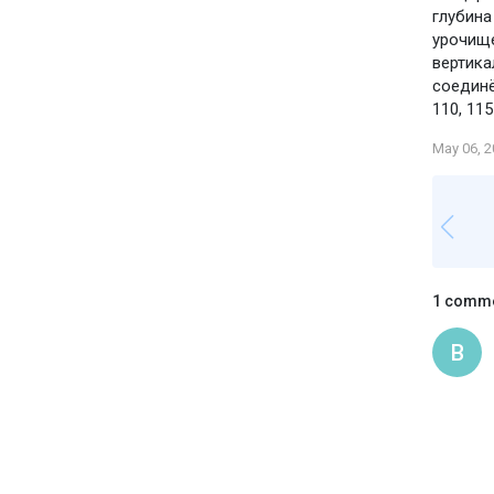
глубина
урочище
вертика
соединё
110, 115
May 06, 
1 comm