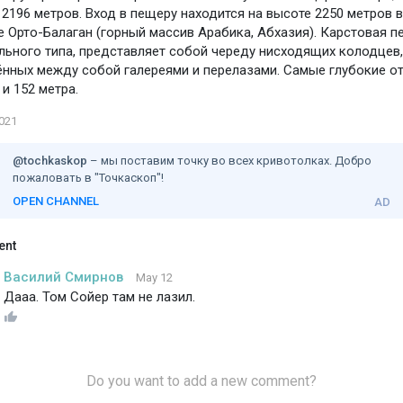
 2196 метров. Вход в пещеру находится на высоте 2250 метров в
 Орто-Балаган (горный массив Арабика, Абхазия). Карстовая 
льного типа, представляет собой череду нисходящих колодцев,
нных между собой галереями и перелазами. Самые глубокие о
 и 152 метра.
2021
@tochkaskop
–
мы поставим точку во всех кривотолках. Добро
пожаловать в "Точкаскоп"!
OPEN CHANNEL
AD
ent
Василий Смирнов
May 12
Дааа. Том Сойер там не лазил.
Do you want to add a new comment?