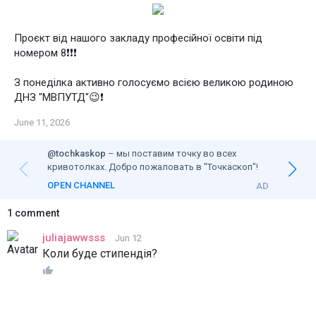
Проєкт від нашого закладу професійної освіти під
номером 8❗️❗️❗️
З понеділка активно голосуємо всією великою родиною
ДНЗ "МВПУТД"😉❗️
June 11, 2026
@tochkaskop
–
мы поставим точку во всех
кривотолках. Добро пожаловать в "Точкаскоп"!
OPEN CHANNEL
AD
1 comment
juliajawwsss
Jun 12
Коли буде стипендія?