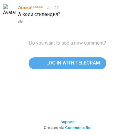
Анькаᴳᴼᴸᴰᴱᴺ
Jun 22
А коли стипендия?
Do you want to add a new comment?
LOG IN WITH TELEGRAM
Support
Created via
Comments Bot